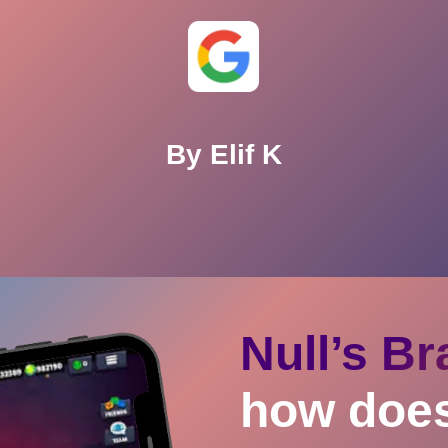
By
Elif K
Null’s B
how does