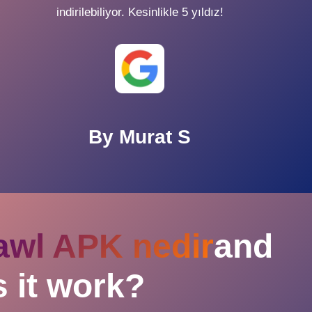
indirilebiliyor. Kesinlikle 5 yıldız!
By
Murat S
rawl APK nedir
and
 it work?