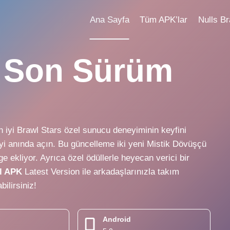
Ana Sayfa
Tüm APK’lar
Nulls Br
– Son Sürüm
 iyi Brawl Stars özel sunucu deneyiminin keyfini
şeyi anında açın. Bu güncelleme iki yeni Mistik Dövüşçü
e ekliyor. Ayrıca özel ödüllerle heyecan verici bir
l APK
Latest Version ile arkadaşlarınızla takım
ilirsiniz!
Android