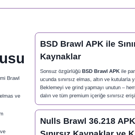
BSD Brawl APK ile Sını
cusu
Kaynaklar
Sonsuz özgürlüğü
BSD Brawl APK
ile pa
smi Brawl
ucunda sınırsız elmas, altın ve kutularla 
Beklemeyi ve grind yapmayı unutun – he
dalın ve tüm premium içeriğe sınırsız eriş
 elmas ve
üm
Nulls Brawl 36.218 APK 
 ve
Sınırsız Kaynaklar ve Ki