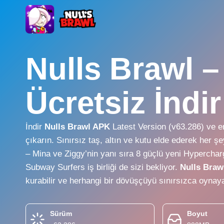
Skip
to
content
Nulls Brawl 
Ücretsiz İndir
İndir
Nulls Brawl APK
Latest Version (v63.286) ve en
çıkarın. Sınırsız taş, altın ve kutu elde ederek her 
– Mina ve Ziggy’nin yanı sıra 8 güçlü yeni Hypercharg
Subway Surfers iş birliği de sizi bekliyor.
Nulls Braw
kurabilir ve herhangi bir dövüşçüyü sınırsızca oynayab
Sürüm
Boyut