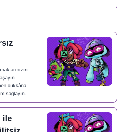
rsız
rmaklarınızın
yaşayın.
men dükkâna
im sağlayın.
ile
litsiz