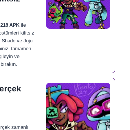
.218 APK
ile
stümleri kilitsiz
er Shade ve Juju
minizi tamamen
gileyin ve
 bırakın.
Gerçek
erçek zamanlı