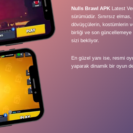
Nulls Brawl APK
Latest Ve
sürümüdür. Sınırsız elmas, a
dövüşçülerin, kostümlerin ve
birliği ve son güncellemeye
sizi bekliyor.
En güzel yanı ise, resmi oy
yaparak dinamik bir oyun d