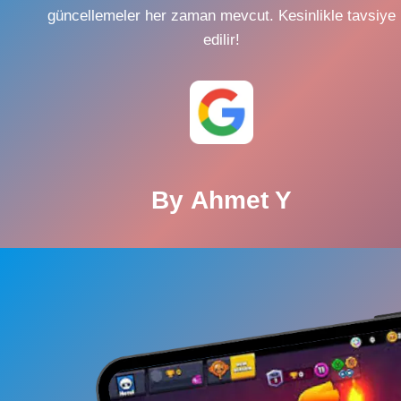
güncellemeler her zaman mevcut. Kesinlikle tavsiye
edilir!
By
Ahmet Y