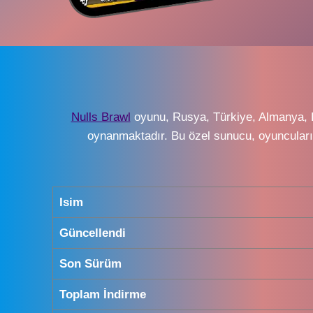
Nulls Brawl
oyunu, Rusya, Türkiye, Almanya, B
oynanmaktadır. Bu özel sunucu, oyuncuların
Isim
Güncellendi
Son Sürüm
Toplam İndirme