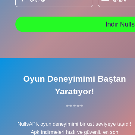
v63.286
800MB
İndir Nul
Oyun Deneyimimi Baştan
Yaratıyor!
⭐⭐⭐⭐⭐
NullsAPK oyun deneyimimi bir üst seviyeye taşıdı!
Apk indirmeleri hızlı ve güvenli, en son